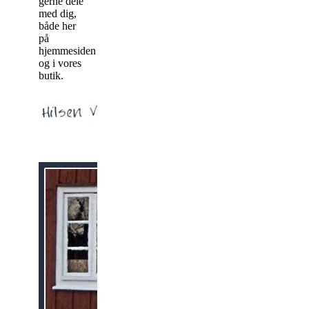
gerne dele
med dig,
både her
på
hjemmesiden
og i vores
butik.