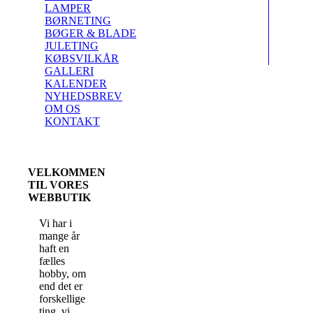
LAMPER
BØRNETING
BØGER & BLADE
JULETING
KØBSVILKÅR
GALLERI
KALENDER
NYHEDSBREV
OM OS
KONTAKT
VELKOMMEN
TIL VORES
WEBBUTIK
Vi har i
mange år
haft en
fælles
hobby, om
end det er
forskellige
ting, vi