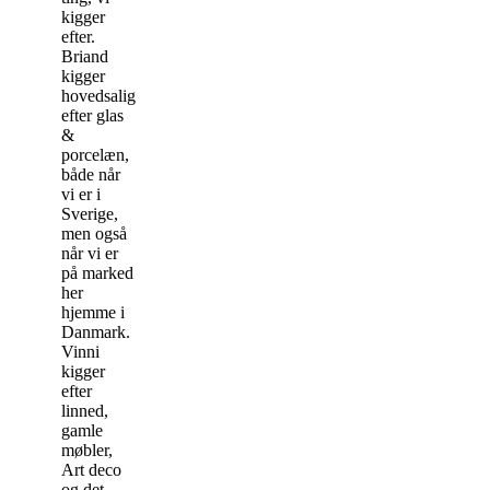
kigger
efter.
Briand
kigger
hovedsalig
efter glas
&
porcelæn,
både når
vi er i
Sverige,
men også
når vi er
på marked
her
hjemme i
Danmark.
Vinni
kigger
efter
linned,
gamle
møbler,
Art deco
og det