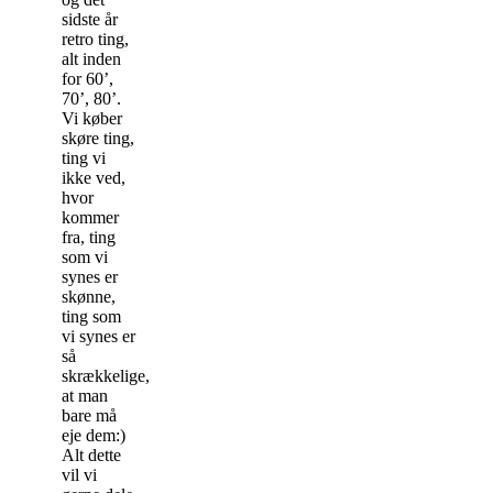
sidste år
retro ting,
alt inden
for 60’,
70’, 80’.
Vi køber
skøre ting,
ting vi
ikke ved,
hvor
kommer
fra, ting
som vi
synes er
skønne,
ting som
vi synes er
så
skrækkelige,
at man
bare må
eje dem:)
Alt dette
vil vi