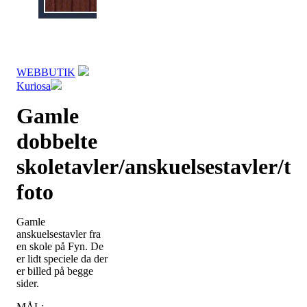
WEBBUTIK
Kuriosa
Gamle
dobbelte
skoletavler/anskuelsestavler/tj
foto
Gamle
anskuelsestavler fra
en skole på Fyn. De
er lidt speciele da der
er billed på begge
sider.
MÅL: