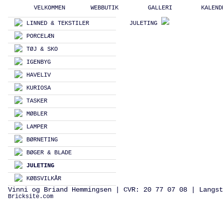
VELKOMMEN
WEBBUTIK
GALLERI
KALEND
LINNED & TEKSTILER
JULETING
PORCELÆN
TØJ & SKO
IGENBYG
HAVELIV
KURIOSA
TASKER
MØBLER
LAMPER
BØRNETING
BØGER & BLADE
JULETING
KØBSVILKÅR
Vinni og Briand Hemmingsen | CVR: 20 77 07 08 | Langst
Bricksite.com